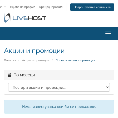
an
Најава на профил
Креирај профил
Потрошувачка кошничка
Вклу
ја
нави
Акции и промоции
Почетна
Акции и промоции
Постари акции и промоции
По месеци
Нема известувања кои би се прикажале.