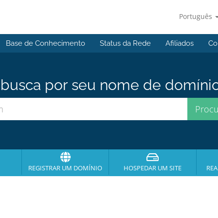
Português
Base de Conhecimento
Status da Rede
Afiliados
Co
usca por seu nome de domínio p
REGISTRAR UM DOMÍNIO
HOSPEDAR UM SITE
REA